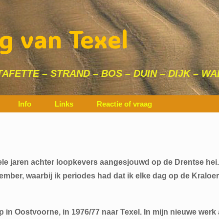
g van Texel
AFETTE – STRAND – BOS – DUIN – DIJK – W
Info
Links
Reactie of vraag
le jaren achter loopkevers aangesjouwd op de Drentse hei. 
ember, waarbij ik periodes had dat ik elke dag op de Kraloe
 in Oostvoorne, in 1976/77 naar Texel. In mijn nieuwe werk 