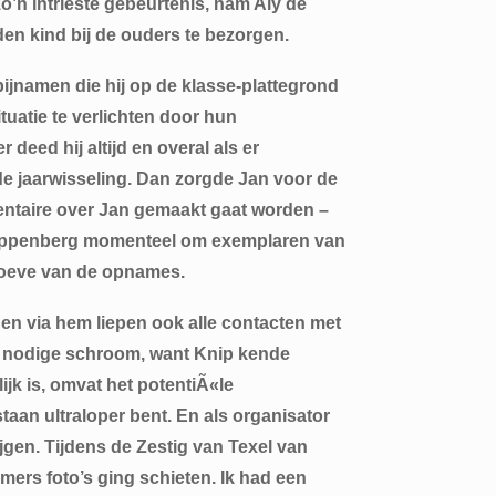
zo’n intrieste gebeurtenis, nam Aly de
den kind bij de ouders te bezorgen.
bijnamen die hij op de klasse-plattegrond
tuatie te verlichten door hun
deed hij altijd en overal als er
de jaarwisseling. Dan zorgde Jan voor de
mentaire over Jan gemaakt gaat worden –
nippenberg momenteel om exemplaren van
ehoeve van de opnames.
 en via hem liepen ook alle contacten met
 de nodige schroom, want Knip kende
jk is, omvat het potentiÃ«le
staan ultraloper bent. En als organisator
ijgen. Tijdens de Zestig van Texel van
emers foto’s ging schieten. Ik had een