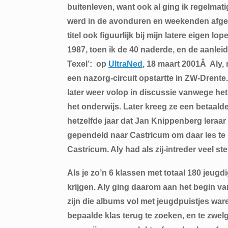
buitenleven, want ook al ging ik regelmati
werd in de avonduren en weekenden afgesch
titel ook figuurlijk bij mijn latere eigen
1987, toen ik de 40 naderde, en de aanleid
Texel’: op
UltraNed
, 18 maart 2001Â Aly,
een nazorg-circuit opstartte in ZW-Drente.
later weer volop in discussie vanwege het o
het onderwijs. Later kreeg ze een betaal
hetzelfde jaar dat Jan Knippenberg leraar
gependeld naar Castricum om daar les te bl
Castricum. Aly had als zij-intreder veel st
Als je zo’n 6 klassen met totaal 180 jeugd
krijgen. Aly ging daarom aan het begin van 
zijn die albums vol met jeugdpuistjes wa
bepaalde klas terug te zoeken, en te zwelg