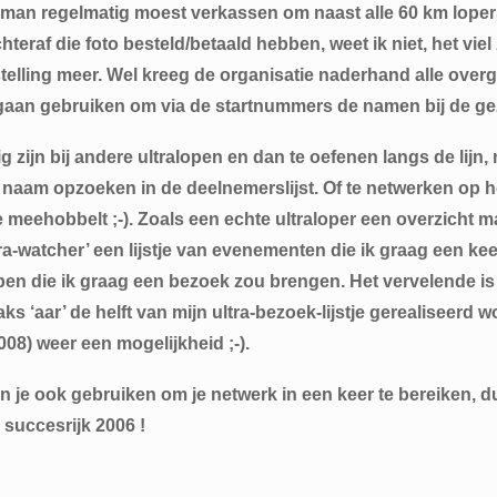
man regelmatig moest verkassen om naast alle 60 km lopers
teraf die foto besteld/betaald hebben, weet ik niet, het viel
stelling meer. Wel kreeg de organisatie naderhand alle ove
ig gaan gebruiken om via de startnummers de namen bij de gez
g zijn bij andere ultralopen en dan te oefenen langs de lijn,
naam opzoeken in de deelnemerslijst. Of te netwerken op het
e meehobbelt ;-). Zoals een echte ultraloper een overzicht 
‘ltra-watcher’ een lijstje van evenementen die ik graag een k
pen die ik graag een bezoek zou brengen. Het vervelende is
aks ‘aar’ de helft van mijn ultra-bezoek-lijstje gerealiseerd 
2008) weer een mogelijkheid ;-).
n je ook gebruiken om je netwerk in een keer te bereiken, d
 succesrijk 2006 !