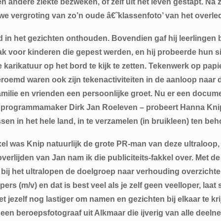
en andere ziekte bezweken, of zelf uit het leven gestapt. Na 
we vergroting van zo’n oude â€˜klassenfoto’ van het overle
 in het gezichten onthouden. Bovendien gaf hij leerlingen 
ak voor kinderen die gepest werden, en hij probeerde hun si
arikatuur op het bord te kijk te zetten. Tekenwerk op papier 
roemd waren ook zijn tekenactiviteiten in de aanloop naar 
familie en vrienden een persoonlijke groet. Nu er een docu
PS programmamaker Dirk Jan Roeleven – probeert Hanna K
en in het hele land, in te verzamelen (in bruikleen) ten b
exel was Knip natuurlijk de grote PR-man van deze ultraloop,
verlijden van Jan nam ik die publiciteits-fakkel over. Met
ij het ultralopen de doelgroep naar verhouding overzichteli
s (m/v) en dat is best veel als je zelf geen veelloper, laat 
t jezelf nog lastiger om namen en gezichten bij elkaar te kr
 een beroepsfotograaf uit Alkmaar die ijverig van alle deeln