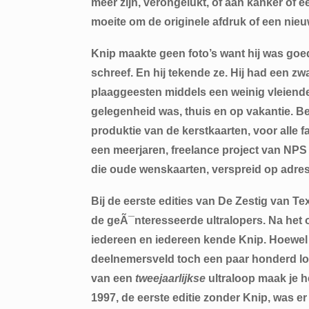
meer zijn, verongelukt, of aan kanker of e
moeite om de originele afdruk of een nieu
Knip maakte geen foto’s want hij was goed
schreef. En hij tekende ze. Hij had een zw
plaaggeesten middels een weinig vleiende k
gelegenheid was, thuis en op vakantie. Be
produktie van de kerstkaarten, voor alle 
een meerjaren, freelance project van N
die oude wenskaarten, verspreid op adress
Bij de eerste edities van De Zestig van T
de geÃ¯nteresseerde ultralopers. Na het o
iedereen en iedereen kende Knip. Hoewel b
deelnemersveld toch een paar honderd loper
van een
tweejaarlijkse
ultraloop maak je he
1997, de eerste editie zonder Knip, was er