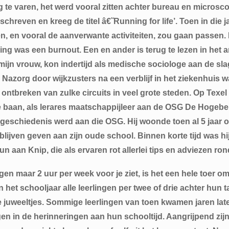
g te varen, het werd vooral zitten achter bureau en microsco
reven en kreeg de titel â€˜Running for life’. Toen in die 
 lopen, en vooral de aanverwante activiteiten, zou gaan passe
ing was een burnout. Een en ander is terug te lezen in het 
 mijn vrouw, kon indertijd als medische sociologe aan de s
 Nazorg door wijkzusters na een verblijf in het ziekenhuis 
ntbreken van zulke circuits in veel grote steden. Op Texel ma
de baan, als lerares maatschappijleer aan de OSG De Hogebe
 geschiedenis werd aan die OSG. Hij woonde toen al 5 jaar o
ijven geven aan zijn oude school. Binnen korte tijd was hij 
eun aan Knip, die als ervaren rot allerlei tips en adviezen ro
igen maar 2 uur per week voor je ziet, is het een hele toer o
het schooljaar alle leerlingen per twee of drie achter hun taf
re juweeltjes. Sommige leerlingen van toen kwamen jaren la
en in de herinneringen aan hun schooltijd. Aangrijpend zijn 