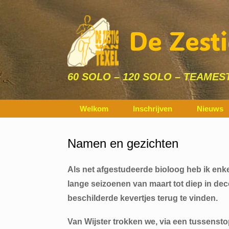
Ga
naar
de
De Zesti
inhoud
60 SOLO – 120 SOLO – TEAMEST
Welkom
Inschrijven
Nieuws
Namen en gezichten
Als net afgestudeerde bioloog heb ik enke
lange seizoenen van maart tot diep in dec
beschilderde kevertjes terug te vinden.
Van Wijster trokken we, via een tussenstop