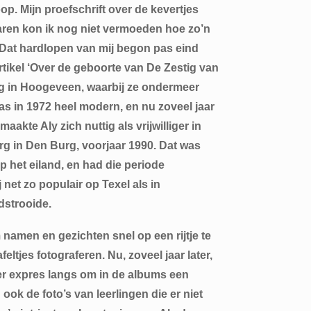
op. Mijn proefschrift over de kevertjes
jaren kon ik nog niet vermoeden hoe zo’n
n. Dat hardlopen van mij begon pas eind
artikel ‘Over de geboorte van De Zestig van
lag in Hoogeveen, waarbij ze ondermeer
was in 1972 heel modern, en nu zoveel jaar
akte Aly zich nuttig als vrijwilliger in
rg in Den Burg, voorjaar 1990. Dat was
p het eiland, en had die periode
net zo populair op Texel als in
ndstrooide.
m namen en gezichten snel op een rijtje te
eltjes fotograferen. Nu, zoveel jaar later,
ter expres langs om in de albums een
ook de foto’s van leerlingen die er niet