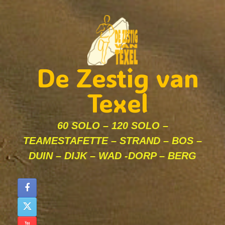
Ga
naar
de
inhoud
De Zestig van
Texel
60 SOLO – 120 SOLO –
TEAMESTAFETTE – STRAND – BOS –
DUIN – DIJK – WAD -DORP – BERG