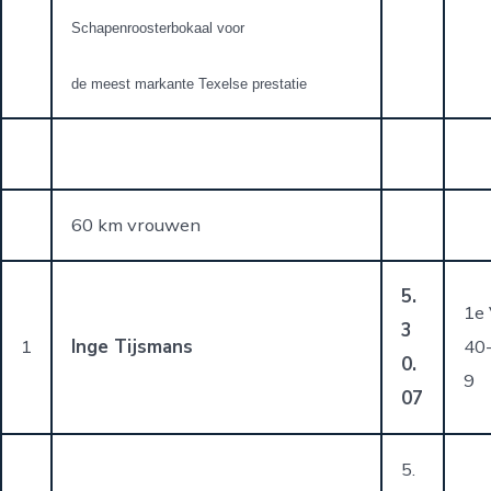
Schapenroosterbokaal voor
de meest markante Texelse prestatie
60 km vrouwen
5.
1e
3
1
Inge Tijsmans
40
0.
9
07
5.