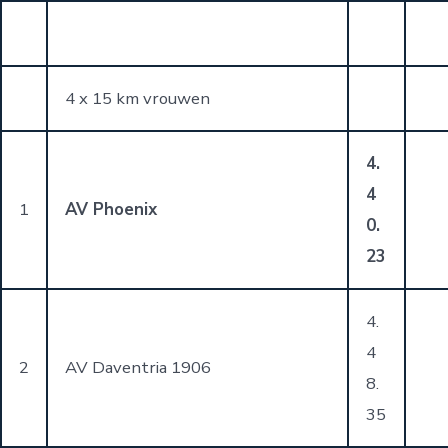
4 x 15 km vrouwen
4.
4
1
AV Phoenix
0.
23
4.
4
2
AV Daventria 1906
8.
35