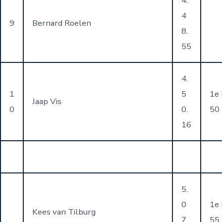
4.
4
9
Bernard Roelen
8.
55
4.
1
5
1e
Jaap Vis
0
0.
50
16
5.
0
1e
Kees van Tilburg
7.
55