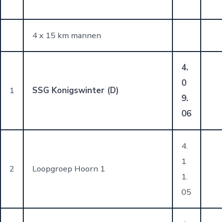
4 x 15 km mannen
4.
0
1
SSG Konigswinter (D)
9.
06
4.
1
2
Loopgroep Hoorn 1
1.
05