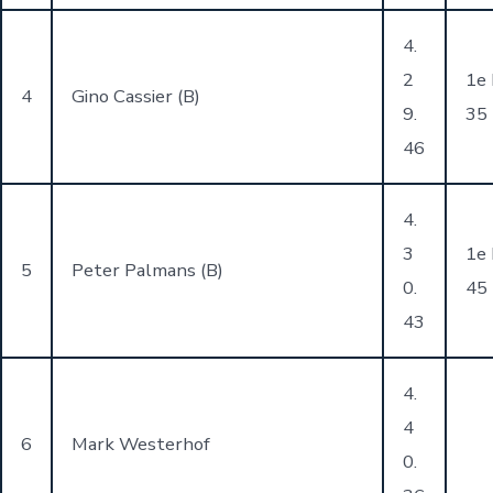
4.
2
1e
4
Gino Cassier (B)
9.
35
46
4.
3
1e
5
Peter Palmans (B)
0.
45
43
4.
4
6
Mark Westerhof
0.