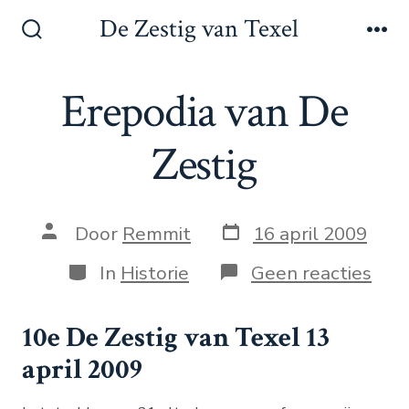
Inhoud
De Zestig van Texel
overslaan
Zoeken
Me
toggle
Erepodia van De
Zestig
Berichtdatum
Auteur
Door
Remmit
16 april 2009
van
bericht
Categorieën
op
In
Historie
Geen reacties
Erep
van
De
10e De Zestig van Texel 13
Zest
april 2009