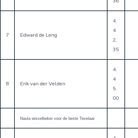
36
4.
4
7
Edward de Leng
2.
35
4.
4
8
Erik van der Velden
5.
00
Nauta wisselbeker voor de beste Texelaar