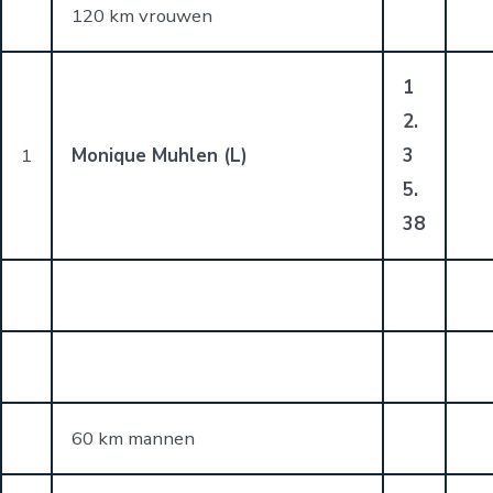
120 km vrouwen
1
2.
1
Monique Muhlen (L)
3
5.
38
60 km mannen