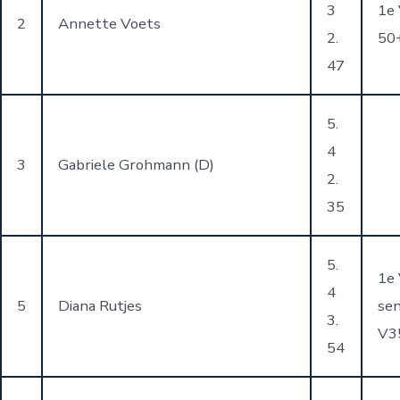
3
1e
2
Annette Voets
2.
50
47
5.
4
3
Gabriele Grohmann (D)
2.
35
5.
1e
4
5
Diana Rutjes
se
3.
V3
54