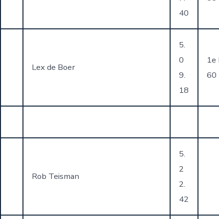
40
5.
0
1e
Lex de Boer
9.
60
18
5.
2
Rob Teisman
2.
42