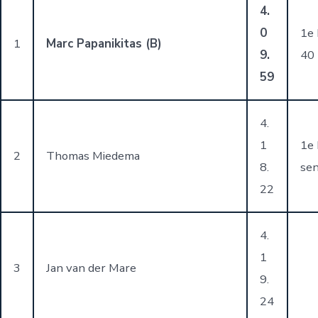
4.
0
1e
1
Marc Papanikitas (B)
9.
40
59
4.
1
1e
2
Thomas Miedema
8.
se
22
4.
1
3
Jan van der Mare
9.
24