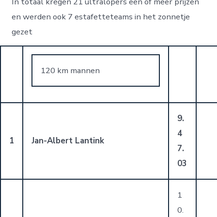
In totaal kregen 21 ultralopers een of meer prijzen
en werden ook 7 estafetteteams in het zonnetje
gezet
120 km mannen
9.
4
1
Jan-Albert Lantink
7.
03
1
0.