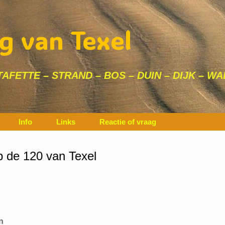
g van Texel
AFETTE – STRAND – BOS – DUIN – DIJK – WA
Info
Links
Reactie of vraag
op de 120 van Texel
n