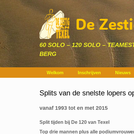
Ga
naar
de
De Zesti
inhoud
60 SOLO – 120 SOLO – TEAMEST
BERG
Welkom
Inschrijven
Nieuws
Splits van de snelste lopers 
vanaf 1993 tot en met 2015
Split tijden bij De 120 van Texel
Top drie mannen plus alle podiumvrouwe