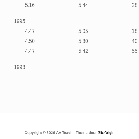
5.16
5.44
28
1995
4.47
5.05
18
4.50
5.30
40
4.47
5.42
55
1993
Copyright © 2026 AV Texel
Thema door
SiteOrigin