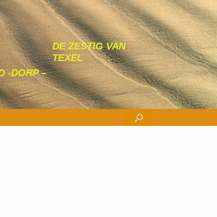
DE ZESTIG VAN
TEXEL
D -DORP –